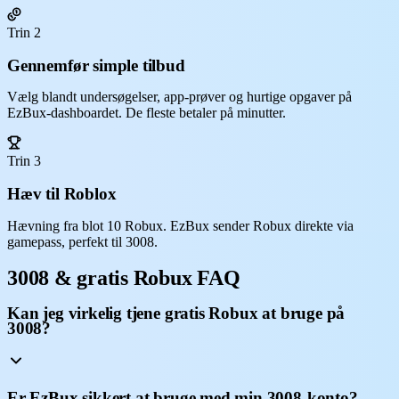
Trin 2
Gennemfør simple tilbud
Vælg blandt undersøgelser, app-prøver og hurtige opgaver på
EzBux-dashboardet. De fleste betaler på minutter.
Trin 3
Hæv til Roblox
Hævning fra blot 10 Robux. EzBux sender Robux direkte via
gamepass, perfekt til 3008.
3008 & gratis Robux FAQ
Kan jeg virkelig tjene gratis Robux at bruge på
3008?
Er EzBux sikkert at bruge med min 3008-konto?