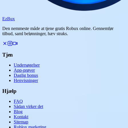
Ez
Bux
Den nemmeste måde at tjene gratis Robux online. Gennemfør
tilbud, saml belønninger, hæv straks.
Tjen
Undersøgelser
App-prøver
Daglig bonus
Henvisninger
Hjælp
FAQ
Sådan virker det
Blog
Kontakt
Sitemap
Roblox marketing