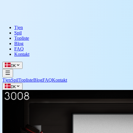
Tjen
Spil
Topliste
Blog
FAQ
Kontakt
DK
Tjen
Spil
Topliste
Blog
FAQ
Kontakt
DK