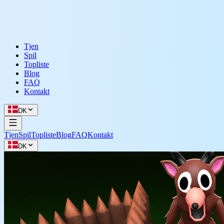
Tjen
Spil
Topliste
Blog
FAQ
Kontakt
DK
Tjen
Spil
Topliste
Blog
FAQ
Kontakt
DK