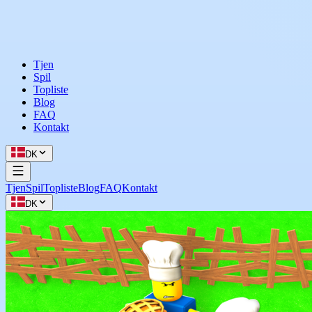
Tjen
Spil
Topliste
Blog
FAQ
Kontakt
DK
Tjen
Spil
Topliste
Blog
FAQ
Kontakt
DK