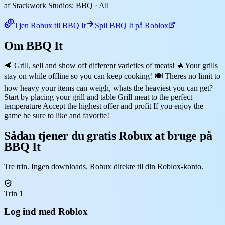
af Stackwork Studios: BBQ
· All
Tjen Robux til BBQ It
Spil BBQ It på Roblox
Om BBQ It
🥩 Grill, sell and show off different varieties of meats! 🔥Your grills
stay on while offline so you can keep cooking! 🍽️ Theres no limit to
how heavy your items can weigh, whats the heaviest you can get?
Start by placing your grill and table Grill meat to the perfect
temperature Accept the highest offer and profit If you enjoy the
game be sure to like and favorite!
Sådan tjener du gratis Robux at bruge på
BBQ It
Tre trin. Ingen downloads. Robux direkte til din Roblox-konto.
Trin 1
Log ind med Roblox