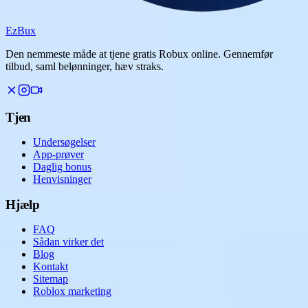
Ez
Bux
Den nemmeste måde at tjene gratis Robux online. Gennemfør
tilbud, saml belønninger, hæv straks.
Tjen
Undersøgelser
App-prøver
Daglig bonus
Henvisninger
Hjælp
FAQ
Sådan virker det
Blog
Kontakt
Sitemap
Roblox marketing