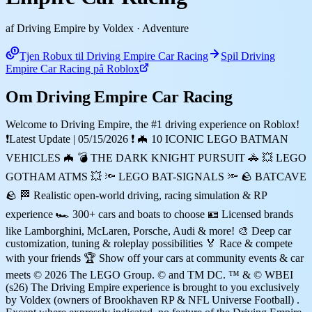
af Driving Empire by Voldex
· Adventure
Tjen Robux til Driving Empire Car Racing
Spil Driving
Empire Car Racing på Roblox
Om Driving Empire Car Racing
Welcome to Driving Empire, the #1 driving experience on Roblox!
❗Latest Update | 05/15/2026 ❗ 🦇 10 ICONIC LEGO BATMAN
VEHICLES 🦇 💣 THE DARK KNIGHT PURSUIT 🚓 💥 LEGO
GOTHAM ATMS 💥 🔦 LEGO BAT-SIGNALS 🔦 🪨 BATCAVE
🪨 🏁 Realistic open-world driving, racing simulation & RP
experience 🏎️ 300+ cars and boats to choose 🪪 Licensed brands
like Lamborghini, McLaren, Porsche, Audi & more! 🎨 Deep car
customization, tuning & roleplay possibilities 🏅 Race & compete
with your friends 🏆 Show off your cars at community events & car
meets © 2026 The LEGO Group. © and TM DC. ™ & © WBEI
(s26) The Driving Empire experience is brought to you exclusively
by Voldex (owners of Brookhaven RP & NFL Universe Football) .