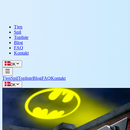
Tjen
Spil
Topliste
Blog
FAQ
Kontakt
DK
Tjen
Spil
Topliste
Blog
FAQ
Kontakt
DK