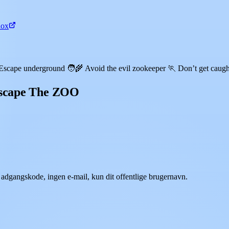
lox
l 🕳️ Escape underground 🧑‍🌾 Avoid the evil zookeeper 🏃 Don’t 
 Escape The ZOO
adgangskode, ingen e-mail, kun dit offentlige brugernavn.