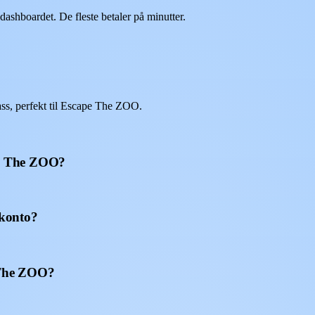
shboardet. De fleste betaler på minutter.
s, perfekt til Escape The ZOO.
ape The ZOO?
konto?
e The ZOO?