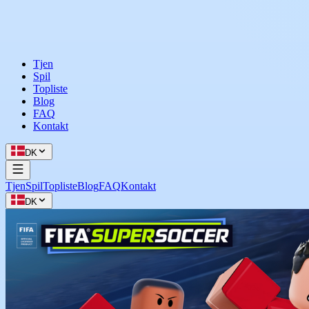
Tjen
Spil
Topliste
Blog
FAQ
Kontakt
DK
Tjen
Spil
Topliste
Blog
FAQ
Kontakt
DK