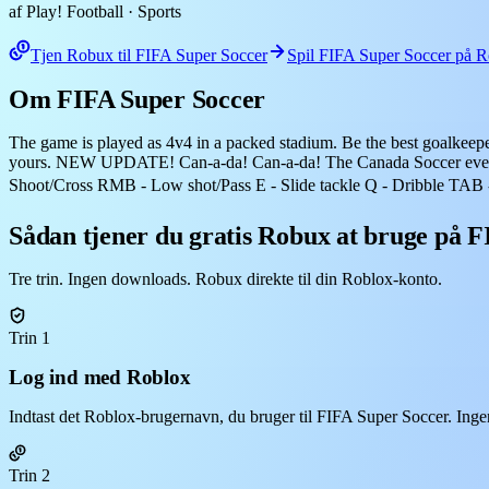
af Play! Football
· Sports
Tjen Robux til FIFA Super Soccer
Spil FIFA Super Soccer på 
Om FIFA Super Soccer
The game is played as 4v4 in a packed stadium. Be the best goalkeeper, 
yours. NEW UPDATE! Can-a-da! Can-a-da! The Canada Soccer event
Shoot/Cross RMB - Low shot/Pass E - Slide tackle Q - Dribble TAB 
Sådan tjener du gratis Robux at bruge på 
Tre trin. Ingen downloads. Robux direkte til din Roblox-konto.
Trin 1
Log ind med Roblox
Indtast det Roblox-brugernavn, du bruger til FIFA Super Soccer. Inge
Trin 2