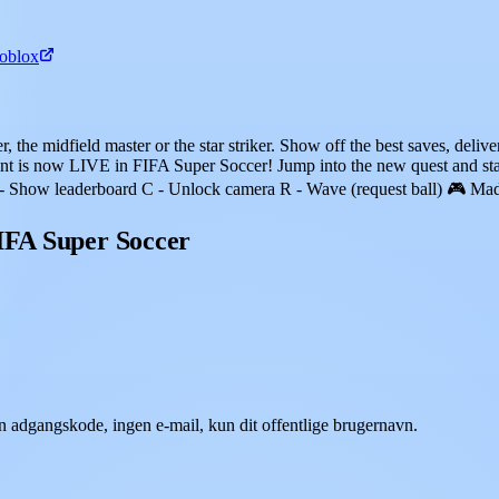
Roblox
the midfield master or the star striker. Show off the best saves, deliver 
 is now LIVE in FIFA Super Soccer! Jump into the new quest and s
- Show leaderboard C - Unlock camera R - Wave (request ball) 🎮 Mad
FIFA Super Soccer
n adgangskode, ingen e-mail, kun dit offentlige brugernavn.