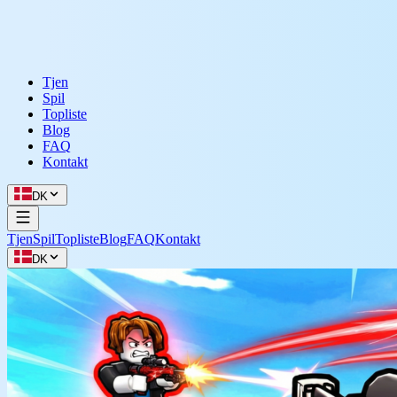
Tjen
Spil
Topliste
Blog
FAQ
Kontakt
DK
Tjen
Spil
Topliste
Blog
FAQ
Kontakt
DK