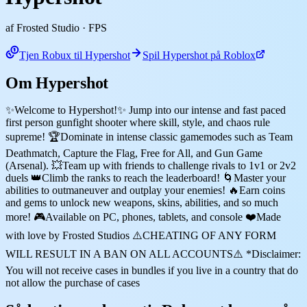
af Frosted Studio
· FPS
Tjen Robux til Hypershot
Spil Hypershot på Roblox
Om Hypershot
✨Welcome to Hypershot!✨ Jump into our intense and fast paced
first person gunfight shooter where skill, style, and chaos rule
supreme! 🏆Dominate in intense classic gamemodes such as Team
Deathmatch, Capture the Flag, Free for All, and Gun Game
(Arsenal). 💥Team up with friends to challenge rivals to 1v1 or 2v2
duels 👑Climb the ranks to reach the leaderboard! 🌀Master your
abilities to outmaneuver and outplay your enemies! 🔥Earn coins
and gems to unlock new weapons, skins, abilities, and so much
more! 🎮Available on PC, phones, tablets, and console ❤️Made
with love by Frosted Studios ⚠️CHEATING OF ANY FORM
WILL RESULT IN A BAN ON ALL ACCOUNTS⚠️ *Disclaimer:
You will not receive cases in bundles if you live in a country that do
not allow the purchase of cases