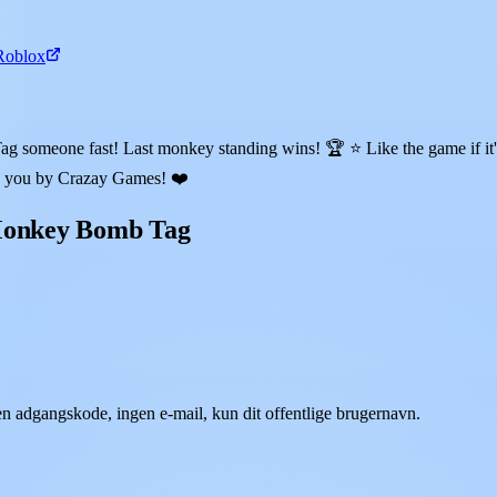
Roblox
one fast! Last monkey standing wins! 🏆 ⭐ Like the game if it's f
to you by Crazay Games! ❤️
 Monkey Bomb Tag
 adgangskode, ingen e-mail, kun dit offentlige brugernavn.