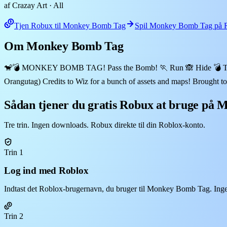
af Crazay Art
· All
Tjen Robux til Monkey Bomb Tag
Spil Monkey Bomb Tag på 
Om Monkey Bomb Tag
🐒💣 MONKEY BOMB TAG! Pass the Bomb! 🏃 Run 🙈 Hide 💣 Tag some
Orangutag) Credits to Wiz for a bunch of assets and maps! Brought 
Sådan tjener du gratis Robux at bruge på
Tre trin. Ingen downloads. Robux direkte til din Roblox-konto.
Trin 1
Log ind med Roblox
Indtast det Roblox-brugernavn, du bruger til Monkey Bomb Tag. Ingen
Trin 2