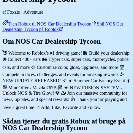
af Foxzie
· Adventure
Tjen Robux til NOS Car Dealership Tycoon
Spil NOS Car
Dealership Tycoon på Roblox
Om NOS Car Dealership Tycoon
👋 Welcome to Roblox’s #1 driving game! 🏢 Build your dealership
🚘 Collect 400+ cars 🏍️ Hyper cars, super cars, motorcycles, police
cars, and more 🎨 Customize color, gloss, upgrades, and more 🏆
Compete in races, challenges, and events for amazing rewards 🎉
NEW UPDATE RELEASED! 🎉 ☀️ Summer Car Factory Event ☀️
🏁 Mint Offer - Mazda 767B 🏁 💎 NEW FUSION SYSTEM -
Unlock NOS & Tire Glow! 💎 🎁 Join our massive community for
news, updates, and special rewards! 👍 Thank you for playing and
have a great time! ⭐ Add, Like, Favorite and Follow
Sådan tjener du gratis Robux at bruge på
NOS Car Dealership Tycoon