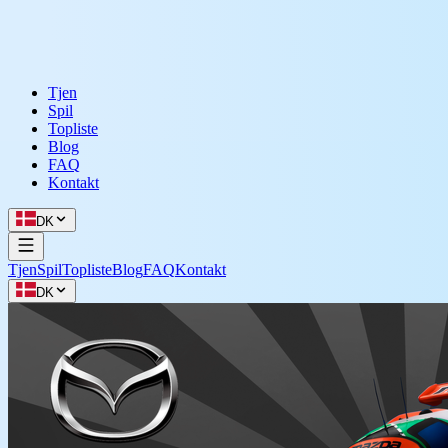
Tjen
Spil
Topliste
Blog
FAQ
Kontakt
DK
Tjen
Spil
Topliste
Blog
FAQ
Kontakt
DK