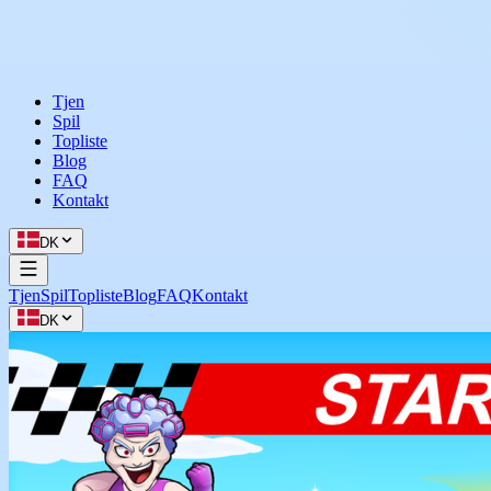
Tjen
Spil
Topliste
Blog
FAQ
Kontakt
DK
Tjen
Spil
Topliste
Blog
FAQ
Kontakt
DK