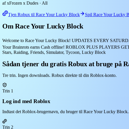
af xFrozen x Dudes
· All
Tjen Robux til Race Your Lucky Block
Spil Race Your Lucky 
Om Race Your Lucky Block
Welcome to Race Your Lucky Block! UPDATES EVERY SATURDAY! ⛰️ Go
Your Brainrots earns Cash offline! ROBLOX PLUS PLAYERS GET +10% 
Stars, Raiding, Friends, Simulator, Tycoon, Lucky Block
Sådan tjener du gratis Robux at bruge på 
Tre trin. Ingen downloads. Robux direkte til din Roblox-konto.
Trin 1
Log ind med Roblox
Indtast det Roblox-brugernavn, du bruger til Race Your Lucky Block.
Trin 2