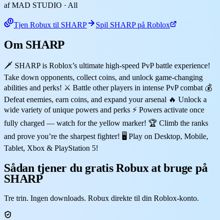
af MAD STUDIO
· All
Tjen Robux til SHARP
Spil SHARP på Roblox
Om SHARP
🗡️ SHARP is Roblox’s ultimate high-speed PvP battle experience!
Take down opponents, collect coins, and unlock game-changing
abilities and perks! ⚔️ Battle other players in intense PvP combat 💰
Defeat enemies, earn coins, and expand your arsenal 🔥 Unlock a
wide variety of unique powers and perks ⚡ Powers activate once
fully charged — watch for the yellow marker! 🏆 Climb the ranks
and prove you’re the sharpest fighter! 🖥️ Play on Desktop, Mobile,
Tablet, Xbox & PlayStation 5!
Sådan tjener du gratis Robux at bruge på
SHARP
Tre trin. Ingen downloads. Robux direkte til din Roblox-konto.