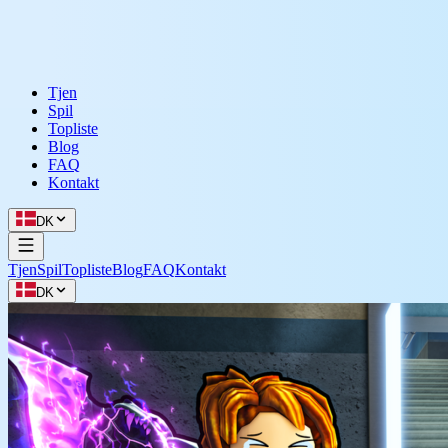
Tjen
Spil
Topliste
Blog
FAQ
Kontakt
DK
Tjen
Spil
Topliste
Blog
FAQ
Kontakt
DK