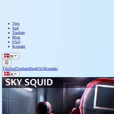
Tjen
Spil
Topliste
Blog
FAQ
Kontakt
DK
Tjen
Spil
Topliste
Blog
FAQ
Kontakt
DK