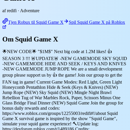
af redifi
· Adventure
Tjen Robux til Squid Game X
Spil Squid Game X på Roblox
Om Squid Game X
🌟NEW CODE🌟 "$1M$" Next big code at 1.2M likes! 👍
SEASON 3 !!! 🚨UPDATE🚨 -NEW GAMEMODE SKY SQUID
-NEW GAMEMODE HIDE AND SEEK / KEYS AND KNIVES
-NEW GAMEMODE JUMP ROPE We are a small development
group please support us by 👍 the game! Join our group to get the
FAN tag in game! Current Game Modes: Red Light, Green Light
Honeycomb Pentathlon Hide & Seek (Keys & Knives) (NEW)
Jump Rope (NEW) Sky Squid (NEW) Mingle Night Brawl
Rebellion Tug of War Marbles Rock, Paper, Scissors Minus One
Glass Bridge Final Dinner (NEW) Squid Game Join the group for
bonus daily rewards and codes:
https://www.roblox.com/groups/12255003/redifi#!/about Squid
Game X survival game is inspired by the show "Squid Game",
simulate your squid game experience! 🔨Update log:
https://devforum.roblox.com/t/1489186 Credits: