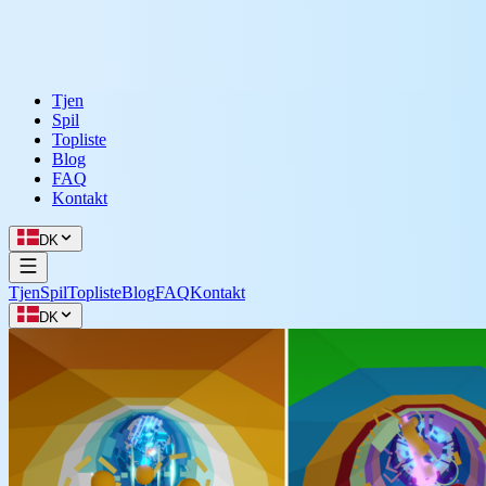
Tjen
Spil
Topliste
Blog
FAQ
Kontakt
DK
Tjen
Spil
Topliste
Blog
FAQ
Kontakt
DK