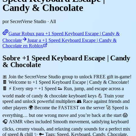
Candy & Chocolate
por SecretVerse Studio
· All
Ganar Robux para +1 Speed Keyboard Escape | Candy &
Chocolate
Jugar a +1 Speed Keyboard Escape | Candy &
Chocolate en Roblox
Sobre +1 Speed Keyboard Escape | Candy
& Chocolate
🎀 Join the SecretVerse Studio group to unlock FREE gift in-game!
🍫 Welcome to +1 Speed Keyboard Escape | Candy & Chocolate!
🍫 ⚡ Every step = +1 Speed 👟 Run, jump, and escape across a
world made of candy & chocolate keyboard keys 💪 Train your
speed and unlock powerful multipliers 👥 Race against friends and
other players 🌍 Become the FASTEST on the server 🚀 Speed is
everything… but one wrong move and you’re back at the start 😱
🎧 ASMR vibes included Smooth movement, satisfying keyboard
clicks, creamy visuals, and relaxing candy sounds for a perfect mix
of speed & chill ✨ 🔑 Tags: Speed, Keyboard, Candy, Chocolate,