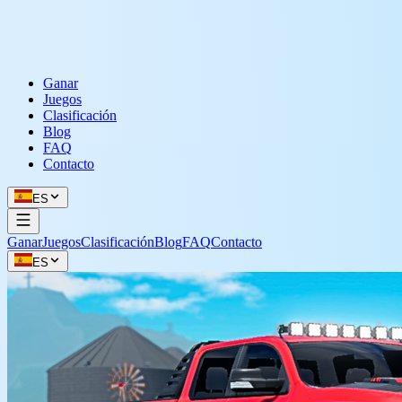
Ganar
Juegos
Clasificación
Blog
FAQ
Contacto
ES
Ganar
Juegos
Clasificación
Blog
FAQ
Contacto
ES