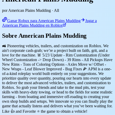
por American Plains Mudding
· All
Ganar Robux para American Plains Mudding
Jugar a
American Plains Mudding en Roblox
Sobre American Plains Mudding
🚜 Pioneering vehicles, trailers, and customization on Roblox. We
ain't corporate cash-grab; we’re a project built on faith, grit, and a
love for the machine. 🚨 5/23 Update - Rim Customization (Under
Wheel Customization -> Drop Down) - 39 Rims - All Pickups Have
New Rims - Tons of Coloring Options - Axles Move w/ Offset -
New Wraps - Leaf Blower Improved - Bug Fixes 🌽 APM is a one-
of-a-kind roleplay world built entirely on your suggestions. We
prioritize quality over quantity, pouring our hearts into every update
to deliver the most advanced vehicles, trailers, and customization to
Roblox. So grab your friends and take to the mud pits, test your
skills with heavy-duty towing, or head to the fields for some realistic
farming - from boating and immersive off-roading to creating your
own shop builds and setups. We innovate so you can finally play the
game that actually listens and delivers what you’ve been waiting for.
Like 👍 and Favorite ⭐ the game to obtain a vehicle!