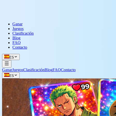
Ganar
Juegos
Clasificación
Blog
FAQ
Contacto
ES
Ganar
Juegos
Clasificación
Blog
FAQ
Contacto
ES