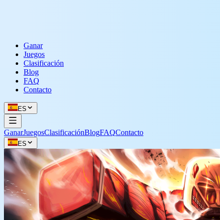
Ganar
Juegos
Clasificación
Blog
FAQ
Contacto
ES
Ganar
Juegos
Clasificación
Blog
FAQ
Contacto
ES