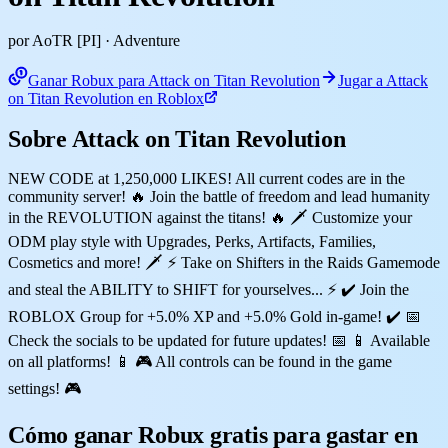
por AoTR [PI]
· Adventure
Ganar Robux para Attack on Titan Revolution
Jugar a Attack
on Titan Revolution en Roblox
Sobre Attack on Titan Revolution
NEW CODE at 1,250,000 LIKES! All current codes are in the
community server! 🔥 Join the battle of freedom and lead humanity
in the REVOLUTION against the titans! 🔥 🗡️ Customize your
ODM play style with Upgrades, Perks, Artifacts, Families,
Cosmetics and more! 🗡️ ⚡ Take on Shifters in the Raids Gamemode
and steal the ABILITY to SHIFT for yourselves... ⚡ ✔️ Join the
ROBLOX Group for +5.0% XP and +5.0% Gold in-game! ✔️ 📅
Check the socials to be updated for future updates! 📅 📱 Available
on all platforms! 📱 🎮 All controls can be found in the game
settings! 🎮
Cómo ganar Robux gratis para gastar en