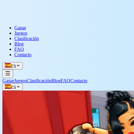
Ganar
Juegos
Clasificación
Blog
FAQ
Contacto
ES
Ganar
Juegos
Clasificación
Blog
FAQ
Contacto
ES