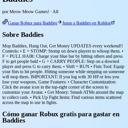
por Meow Meow Games!
· All
Ganar Robux para Baddies
Jugar a Baddies en Roblox
Sobre Baddies
Mop Baddies, Hang Out, Get Money UPDATES every weekend!!
Controls: • E = STOMP: Stomp on down players to whoop them. •
F = PULL HAIR: Charge your blue bar by hitting others and press
F to get people bald • G = CARRY PEOPLE: Step on a downed
player and press G to carry them. • Shift = RUN • Fists Tool: Equip
your fists to hit people. Hitting someone while stepping on someone
will mop them. IMPORTANT: If you log with 30 HP or less you
lose your weapons. Game Features: • Character Customization:
Click the avatar icon in the top-right corner of the screen to
customize your Avatar. • Get Money: Smash ATMs around the map
to collect cash. • Pick Up Fight Items: Find various items scattered
across the map to use in fights.
Cómo ganar Robux gratis para gastar en
Baddies