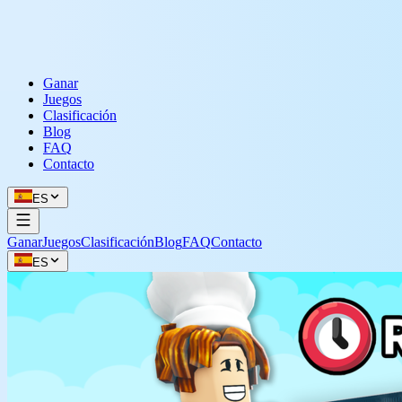
Ganar
Juegos
Clasificación
Blog
FAQ
Contacto
ES
Ganar
Juegos
Clasificación
Blog
FAQ
Contacto
ES