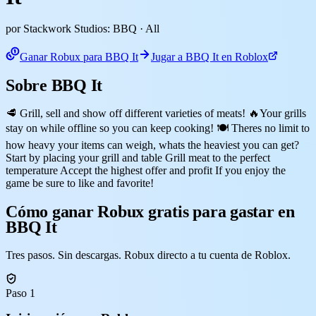
por Stackwork Studios: BBQ
· All
Ganar Robux para BBQ It
Jugar a BBQ It en Roblox
Sobre BBQ It
🥩 Grill, sell and show off different varieties of meats! 🔥Your grills
stay on while offline so you can keep cooking! 🍽️ Theres no limit to
how heavy your items can weigh, whats the heaviest you can get?
Start by placing your grill and table Grill meat to the perfect
temperature Accept the highest offer and profit If you enjoy the
game be sure to like and favorite!
Cómo ganar Robux gratis para gastar en
BBQ It
Tres pasos. Sin descargas. Robux directo a tu cuenta de Roblox.
Paso 1