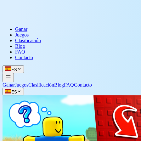
Ganar
Juegos
Clasificación
Blog
FAQ
Contacto
ES
Ganar
Juegos
Clasificación
Blog
FAQ
Contacto
ES