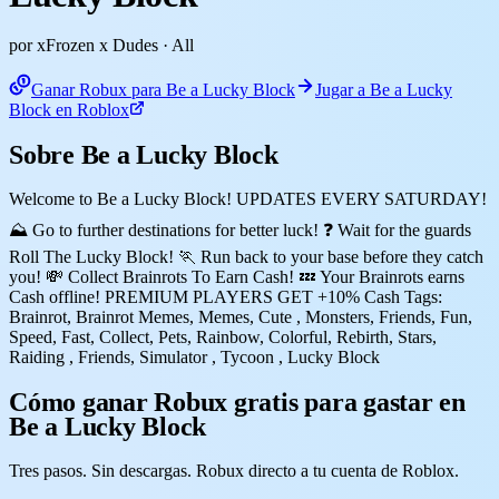
por xFrozen x Dudes
· All
Ganar Robux para Be a Lucky Block
Jugar a Be a Lucky
Block en Roblox
Sobre Be a Lucky Block
Welcome to Be a Lucky Block! UPDATES EVERY SATURDAY!
⛰️ Go to further destinations for better luck! ❓ Wait for the guards
Roll The Lucky Block! 🏃 Run back to your base before they catch
you! 💸 Collect Brainrots To Earn Cash! 💤 Your Brainrots earns
Cash offline! PREMIUM PLAYERS GET +10% Cash Tags:
Brainrot, Brainrot Memes, Memes, Cute , Monsters, Friends, Fun,
Speed, Fast, Collect, Pets, Rainbow, Colorful, Rebirth, Stars,
Raiding , Friends, Simulator , Tycoon , Lucky Block
Cómo ganar Robux gratis para gastar en
Be a Lucky Block
Tres pasos. Sin descargas. Robux directo a tu cuenta de Roblox.