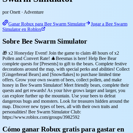
por Onett
· Adventure
Ganar Robux para Bee Swarm Simulator
Jugar a Bee Swarm
Simulator en Roblox
Sobre Bee Swarm Simulator
🎁 x2 Honeyday Event! Join the game to claim 48 hours of x2
Pollen and Convert Rate! 🎄Beesmas is here! Help Bee Bear
complete quests for [Presents] to gift to the bears. Complete festive
decorations around the map, with special perks and abilities! Collect
[Gingerbread Bears] and [Snowflakes] to purchase limited time
offers. Grow your own swarm of bees, collect pollen, and make
honey in Bee Swarm Simulator! Meet friendly bears, complete their
quests and get rewards! As your hive grows larger and larger, you
can explore further up the mountain. Use your bees to defeat
dangerous bugs and monsters. Look for treasures hidden around the
map. Discover new types of bees, all with their own traits and
personalities! Bee Swarm Simulator Club:
https://www.roblox.com/groups/3982592
Cómo ganar Robux gratis para gastar en