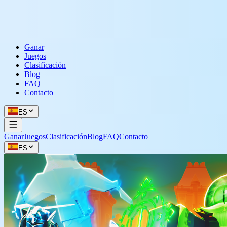
Ganar
Juegos
Clasificación
Blog
FAQ
Contacto
ES
Ganar
Juegos
Clasificación
Blog
FAQ
Contacto
ES