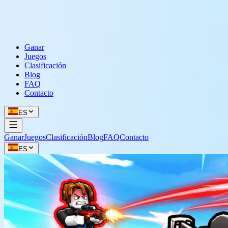
Ganar
Juegos
Clasificación
Blog
FAQ
Contacto
ES
Ganar
Juegos
Clasificación
Blog
FAQ
Contacto
ES