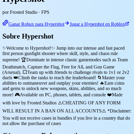
por Frosted Studio
· FPS
Ganar Robux para Hypershot
Jugar a Hypershot en Roblox
Sobre Hypershot
✨Welcome to Hypershot!✨ Jump into our intense and fast paced
first person gunfight shooter where skill, style, and chaos rule
supreme! 🏆Dominate in intense classic gamemodes such as Team
Deathmatch, Capture the Flag, Free for All, and Gun Game
(Arsenal). 💥Team up with friends to challenge rivals to 1v1 or 2v2
duels 👑Climb the ranks to reach the leaderboard! 🌀Master your
abilities to outmaneuver and outplay your enemies! 🔥Earn coins
and gems to unlock new weapons, skins, abilities, and so much
more! 🎮Available on PC, phones, tablets, and console ❤️Made
with love by Frosted Studios ⚠️CHEATING OF ANY FORM
WILL RESULT IN A BAN ON ALL ACCOUNTS⚠️ *Disclaimer:
You will not receive cases in bundles if you live in a country that do
not allow the purchase of cases