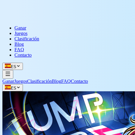
Ganar
Juegos
Clasificación
Blog
FAQ
Contacto
ES
Ganar
Juegos
Clasificación
Blog
FAQ
Contacto
ES