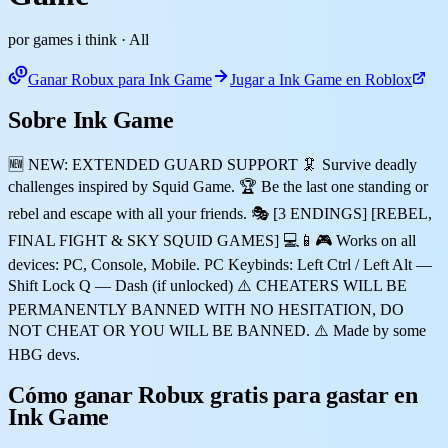
por games i think
· All
Ganar Robux para Ink Game
Jugar a Ink Game en Roblox
Sobre Ink Game
🆕 NEW: EXTENDED GUARD SUPPORT 🦑 Survive deadly
challenges inspired by Squid Game. 🏆 Be the last one standing or
rebel and escape with all your friends. 🎭 [3 ENDINGS] [REBEL,
FINAL FIGHT & SKY SQUID GAMES] 💻📱🎮 Works on all
devices: PC, Console, Mobile. PC Keybinds: Left Ctrl / Left Alt —
Shift Lock Q — Dash (if unlocked) ⚠️ CHEATERS WILL BE
PERMANENTLY BANNED WITH NO HESITATION, DO
NOT CHEAT OR YOU WILL BE BANNED. ⚠️ Made by some
HBG devs.
Cómo ganar Robux gratis para gastar en
Ink Game