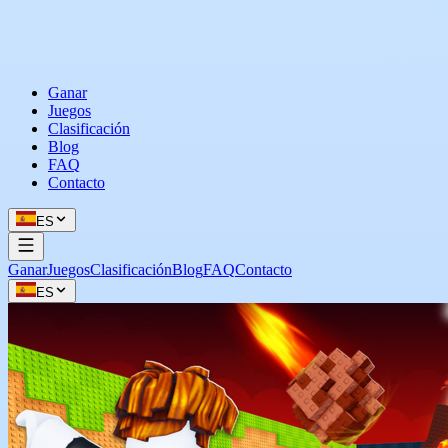
Ganar
Juegos
Clasificación
Blog
FAQ
Contacto
ES
Ganar
Juegos
Clasificación
Blog
FAQ
Contacto
ES