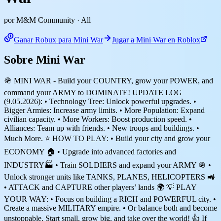
por M&M Community
· All
Ganar Robux para Mini War
Jugar a Mini War en Roblox
Sobre Mini War
🪖 MINI WAR - Build your COUNTRY, grow your POWER, and
command your ARMY to DOMINATE! UPDATE LOG
(9.05.2026): • Technology Tree: Unlock powerful upgrades. •
Bigger Armies: Increase army limits. • More Population: Expand
civilian capacity. • More Workers: Boost production speed. •
Alliances: Team up with friends. • New troops and buildings. •
Much More. ⭐ HOW TO PLAY: • Build your city and grow your
ECONOMY 🏠 • Upgrade into advanced factories and
INDUSTRY🏭 • Train SOLDIERS and expand your ARMY 🪖 •
Unlock stronger units like TANKS, PLANES, HELICOPTERS 🚜
• ATTACK and CAPTURE other players’ lands 🌍 💡 PLAY
YOUR WAY: • Focus on building a RICH and POWERFUL city. •
Create a massive MILITARY empire. • Or balance both and become
unstoppable. Start small, grow big, and take over the world! 👍 If