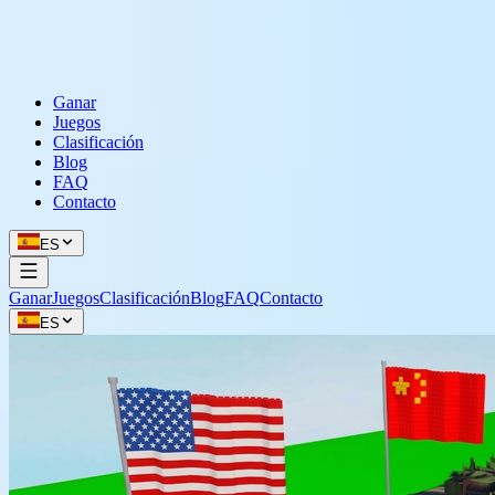
Ganar
Juegos
Clasificación
Blog
FAQ
Contacto
ES
Ganar
Juegos
Clasificación
Blog
FAQ
Contacto
ES