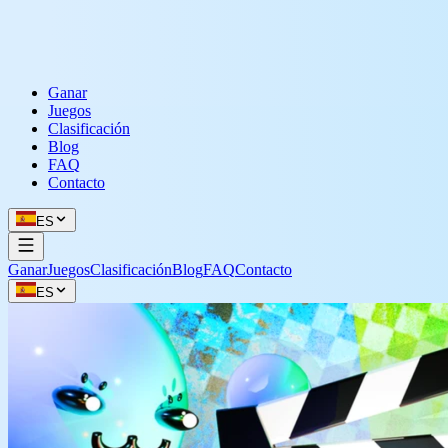
Ganar
Juegos
Clasificación
Blog
FAQ
Contacto
ES
Ganar
Juegos
Clasificación
Blog
FAQ
Contacto
ES