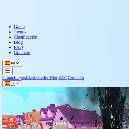
Ganar
Juegos
Clasificación
Blog
FAQ
Contacto
ES
Ganar
Juegos
Clasificación
Blog
FAQ
Contacto
ES