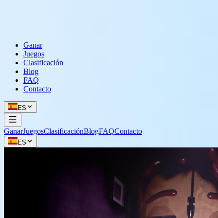
Ganar
Juegos
Clasificación
Blog
FAQ
Contacto
ES
Ganar
Juegos
Clasificación
Blog
FAQ
Contacto
ES