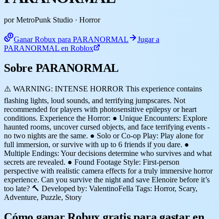
por MetroPunk Studio
· Horror
Ganar Robux para PARANORMAL
Jugar a
PARANORMAL en Roblox
Sobre PARANORMAL
⚠️ WARNING: INTENSE HORROR This experience contains
flashing lights, loud sounds, and terrifying jumpscares. Not
recommended for players with photosensitive epilepsy or heart
conditions. Experience the Horror: ● Unique Encounters: Explore
haunted rooms, uncover cursed objects, and face terrifying events -
no two nights are the same. ● Solo or Co-op Play: Play alone for
full immersion, or survive with up to 6 friends if you dare. ●
Multiple Endings: Your decisions determine who survives and what
secrets are revealed. ● Found Footage Style: First-person
perspective with realistic camera effects for a truly immersive horror
experience. Can you survive the night and save Elenoire before it’s
too late? 🔨 Developed by: ValentinoFella Tags: Horror, Scary,
Adventure, Puzzle, Story
Cómo ganar Robux gratis para gastar en