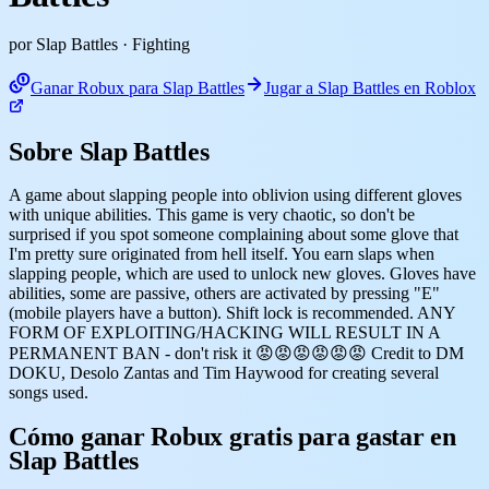
por Slap Battles
· Fighting
Ganar Robux para Slap Battles
Jugar a Slap Battles en Roblox
Sobre Slap Battles
A game about slapping people into oblivion using different gloves
with unique abilities. This game is very chaotic, so don't be
surprised if you spot someone complaining about some glove that
I'm pretty sure originated from hell itself. You earn slaps when
slapping people, which are used to unlock new gloves. Gloves have
abilities, some are passive, others are activated by pressing "E"
(mobile players have a button). Shift lock is recommended. ANY
FORM OF EXPLOITING/HACKING WILL RESULT IN A
PERMANENT BAN - don't risk it 😡😡😡😡😡😡 Credit to DM
DOKU, Desolo Zantas and Tim Haywood for creating several
songs used.
Cómo ganar Robux gratis para gastar en
Slap Battles