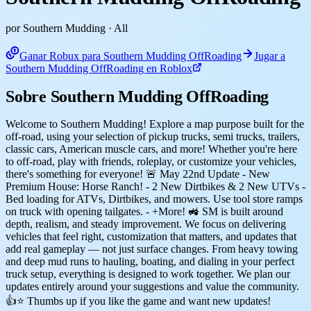
por Southern Mudding
· All
Ganar Robux para Southern Mudding OffRoading
Jugar a
Southern Mudding OffRoading en Roblox
Sobre Southern Mudding OffRoading
Welcome to Southern Mudding! Explore a map purpose built for the
off-road, using your selection of pickup trucks, semi trucks, trailers,
classic cars, American muscle cars, and more! Whether you're here
to off-road, play with friends, roleplay, or customize your vehicles,
there's something for everyone! 🚨 May 22nd Update - New
Premium House: Horse Ranch! - 2 New Dirtbikes & 2 New UTVs -
Bed loading for ATVs, Dirtbikes, and mowers. Use tool store ramps
on truck with opening tailgates. - +More! 🚜 SM is built around
depth, realism, and steady improvement. We focus on delivering
vehicles that feel right, customization that matters, and updates that
add real gameplay — not just surface changes. From heavy towing
and deep mud runs to hauling, boating, and dialing in your perfect
truck setup, everything is designed to work together. We plan our
updates entirely around your suggestions and value the community.
👍⭐ Thumbs up if you like the game and want new updates!