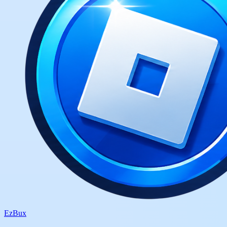
Ez
Bux