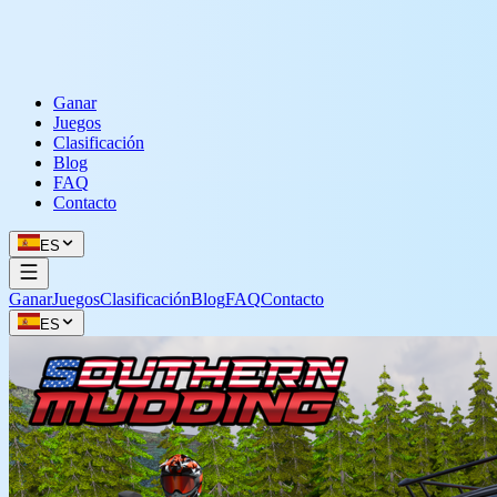
Ganar
Juegos
Clasificación
Blog
FAQ
Contacto
ES
Ganar
Juegos
Clasificación
Blog
FAQ
Contacto
ES