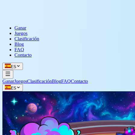
Ganar
Juegos
Clasificación
Blog
FAQ
Contacto
ES
Ganar
Juegos
Clasificación
Blog
FAQ
Contacto
ES