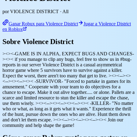
por VIOLENCE DISTRICT
· All
Ganar Robux para Violence District
Jugar a Violence District
en Roblox
Sobre Violence District
><><-GAME IS IN ALPHA, EXPECT BUGS AND CHANGES-
><>< if you manage to clip any bugs, feel free to show us in #bug-
reports in our server Violence District is a casual asymmetrical
horror game where 5 survivors have to survive against a killer.
Expect the worst, there aren't too many that get to live. ><><--><>
<--><><--><>< -SURVIVOR- "Forced to partake in games for its
amusement." Cooperate with your team to do objectives for a
chance to escape. Make it out alive together..... or alone. Pallets are a
scarce and limited resource to stun the killer and escape the chase,
use them wisely. ><><--><><--><><--><>< -KILLER- "No matter
who or what, as long as it gets what it wants." Experience the thrill
of the hunt, pursue down the ones who are alive. Hunt them down
and don't let them escape. ><><--><><--><><--><>< Join our
community and help shape the game!