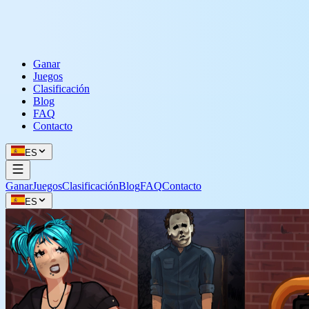
Ganar
Juegos
Clasificación
Blog
FAQ
Contacto
ES
Ganar
Juegos
Clasificación
Blog
FAQ
Contacto
ES