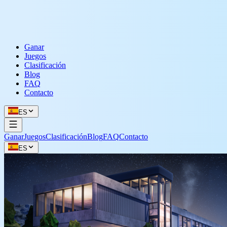
Ganar
Juegos
Clasificación
Blog
FAQ
Contacto
ES
Ganar
Juegos
Clasificación
Blog
FAQ
Contacto
ES