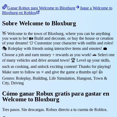
Ganar Robux para Welcome to Bloxburg
Jugar a Welcome to
Bloxburg en Roblox
Sobre Welcome to Bloxburg
👋 Welcome to the town of Bloxburg, where you can be anything
you want to be! 🏡 Build and decorate, or buy the house or creation
of your dreams! 👕 Customize your character with outfits and roles!
🎭 Roleplay with friends using interactive items and emotes! 💼
Choose a job and earn money + rewards as you work! 🚗 Select one
of many vehicles and drive around town! 🏆 Level up your skills,
such as cooking, and unlock exciting content! Thanks for playing!
Make sure to follow us ⭐ and give the game a thumbs up! 👍
Genres: Roleplay, Building, Life Simulation, Hangout, Town &
City, Driving
Cómo ganar Robux gratis para gastar en
Welcome to Bloxburg
Tres pasos. Sin descargas. Robux directo a tu cuenta de Roblox.