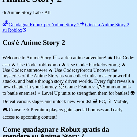
di Anime Story Lab
· All
Guadagna Robux per Anime Story 2
Gioca a Anime Story 2
su Roblox
Cos'è Anime Story 2
Welcome to Anime Story ⛩️ - a rich anime adventure! 🔥 Use Code:
asta 🔥 Use Code: robloxpmo 🔥 Use Code: blackcloveromg 🔥
Use Code: naturetower 🔥 Use Code: tyforccu Uncover the
mysteries of the Anime Story as you collect units, master powerful
attacks, and battle through story-driven worlds. Every fight reveals a
new chapter in your journey. 💥 Game Features: 🚀 Summon units
to battle enemies! ⭐ Level Up units to strengthen them for battles! 👽
Defeat various stages and unlock new worlds! 💻 PC, 📱 Mobile,
🎮 Console ⭐ Premium players gain special bonuses and early
access to upcoming content!
Come guadagnare Robux gratis da
spendere su Anime Story 2