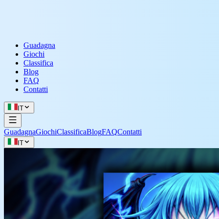
Guadagna
Giochi
Classifica
Blog
FAQ
Contatti
IT
Guadagna
Giochi
Classifica
Blog
FAQ
Contatti
IT