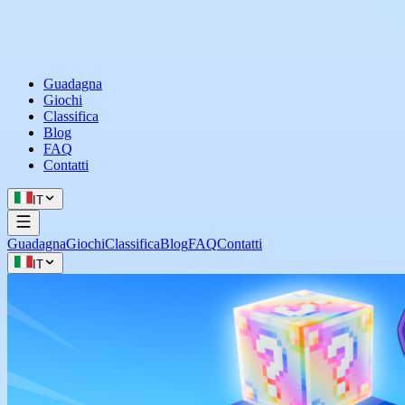
Guadagna
Giochi
Classifica
Blog
FAQ
Contatti
IT
Guadagna
Giochi
Classifica
Blog
FAQ
Contatti
IT