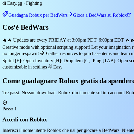
di Easy.gg
· Fighting
Guadagna Robux per BedWars
Gioca a BedWars su Roblox
Cos'è BedWars
🔥🔥 Updates are every FRIDAY at 3:00pm PDT, 6:00pm EDT 🔥🔥 🎮 
Creative mode with optional scripting support! Let your imaginatio
no longer respawn! 💎 Gather resources to purchase items and team 
Sprint [E]: Open Inventory [H]: Drop item [G]: Ping [TAB]: Open 
customizable in settings ✌️ Easy
Come guadagnare Robux gratis da spender
Tre passi. Nessun download. Robux direttamente sul tuo account Rob
Passo 1
Accedi con Roblox
Inserisci il nome utente Roblox che usi per giocare a BedWars. Nient