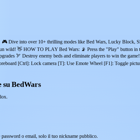
Dive into over 10+ thrilling modes like Bed Wars, Lucky Block, Sk
n run wild! 👋 HOW TO PLAY Bed Wars: 📡 Press the "Play" button in th
upgrades 🏹 Destroy enemy beds and eliminate players to win the game!
scoreboard [Ctrl]: Lock camera [T]: Use Emote Wheel [F1]: Toggle 
e su BedWars
lox.
e password o email, solo il tuo nickname pubblico.