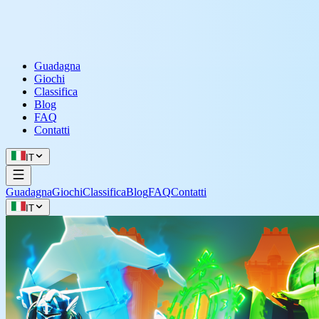
Guadagna
Giochi
Classifica
Blog
FAQ
Contatti
IT
Guadagna
Giochi
Classifica
Blog
FAQ
Contatti
IT