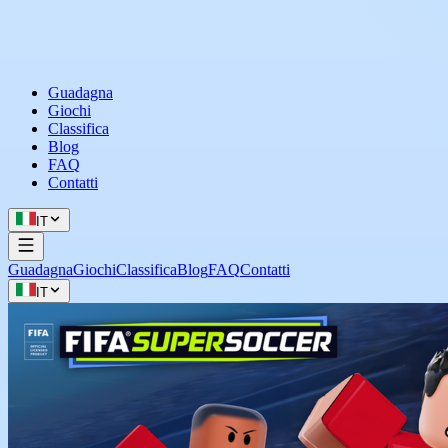
Guadagna
Giochi
Classifica
Blog
FAQ
Contatti
IT
Guadagna
Giochi
Classifica
Blog
FAQ
Contatti
IT