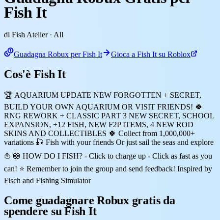
Fish It
di Fish Atelier
· All
Guadagna Robux per Fish It
Gioca a Fish It su Roblox
Cos'è Fish It
🏆 AQUARIUM UPDATE NEW FORGOTTEN + SECRET,
BUILD YOUR OWN AQUARIUM OR VISIT FRIENDS! 🍀
RNG REWORK + CLASSIC PART 3 NEW SECRET, SCHOOL
EXPANSION, +12 FISH, NEW F2P ITEMS, 4 NEW ROD
SKINS AND COLLECTIBLES 🍀 Collect from 1,000,000+
variations 🎣 Fish with your friends Or just sail the seas and explore
⛵ 🛟 HOW DO I FISH? - Click to charge up - Click as fast as you
can! ⭐ Remember to join the group and send feedback! Inspired by
Fisch and Fishing Simulator
Come guadagnare Robux gratis da
spendere su Fish It