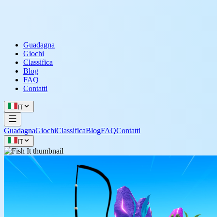
Guadagna
Giochi
Classifica
Blog
FAQ
Contatti
IT
Guadagna
Giochi
Classifica
Blog
FAQ
Contatti
IT