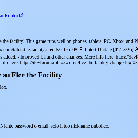
 su Roblox
 the facility! This game runs well on phones, tablets, PC, Xbox, an
com/t/flee-the-facility-credits/2026108 📄 Latest Update [05/18/26] 
 added. - Improved UI and other changes. More info here: https://dev
info here: https://devforum.roblox.com/t/flee-the-facility-change-log
su Flee the Facility
lox.
y. Niente password o email, solo il tuo nickname pubblico.