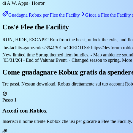
di A.W. Apps
· Horror
Guadagna Robux per Flee the Facility
Gioca a Flee the Facility
Cos'è Flee the Facility
RUN, HIDE, ESCAPE! Run from the beast, unlock the exits, and flee
the-facility-game-rules/3941301 ⭐CREDITS⭐ https://devforum.roblox.
New limited time Spring themed item bundles. - Map ambience sounds
[03/31/26] - End of Valunar Event. - Changed season to spring. More 
Come guadagnare Robux gratis da spendere 
Tre passi. Nessun download. Robux direttamente sul tuo account Rob
Passo 1
Accedi con Roblox
Inserisci il nome utente Roblox che usi per giocare a Flee the Facilit