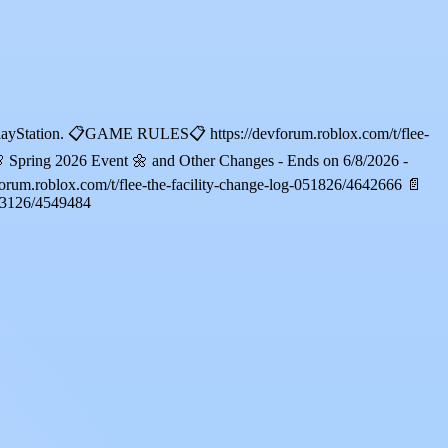
d PlayStation. 📋GAME RULES📋 https://devforum.roblox.com/t/flee-
🌸 Spring 2026 Event 🌼 and Other Changes - Ends on 6/8/2026 -
forum.roblox.com/t/flee-the-facility-change-log-051826/4642666 📄
-033126/4549484