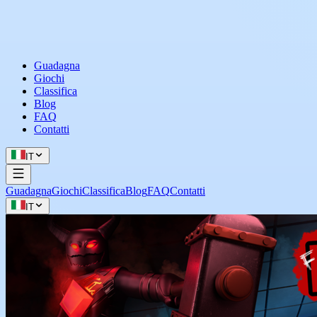
Guadagna
Giochi
Classifica
Blog
FAQ
Contatti
IT
Guadagna
Giochi
Classifica
Blog
FAQ
Contatti
IT