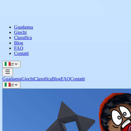
Guadagna
Giochi
Classifica
Blog
FAQ
Contatti
IT
Guadagna
Giochi
Classifica
Blog
FAQ
Contatti
IT