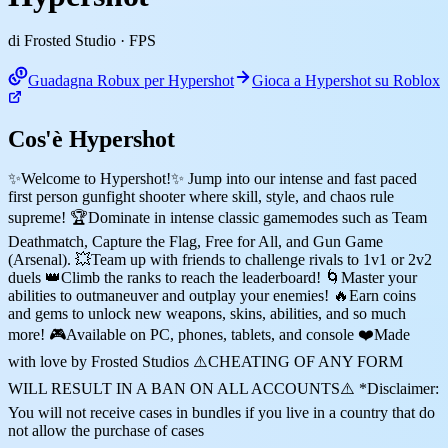
di Frosted Studio
· FPS
Guadagna Robux per Hypershot
Gioca a Hypershot su Roblox
Cos'è Hypershot
✨Welcome to Hypershot!✨ Jump into our intense and fast paced
first person gunfight shooter where skill, style, and chaos rule
supreme! 🏆Dominate in intense classic gamemodes such as Team
Deathmatch, Capture the Flag, Free for All, and Gun Game
(Arsenal). 💥Team up with friends to challenge rivals to 1v1 or 2v2
duels 👑Climb the ranks to reach the leaderboard! 🌀Master your
abilities to outmaneuver and outplay your enemies! 🔥Earn coins
and gems to unlock new weapons, skins, abilities, and so much
more! 🎮Available on PC, phones, tablets, and console ❤️Made
with love by Frosted Studios ⚠️CHEATING OF ANY FORM
WILL RESULT IN A BAN ON ALL ACCOUNTS⚠️ *Disclaimer:
You will not receive cases in bundles if you live in a country that do
not allow the purchase of cases