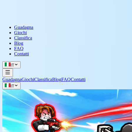
Guadagna
Giochi
Classifica
Blog
FAQ
Contatti
IT
Guadagna
Giochi
Classifica
Blog
FAQ
Contatti
IT