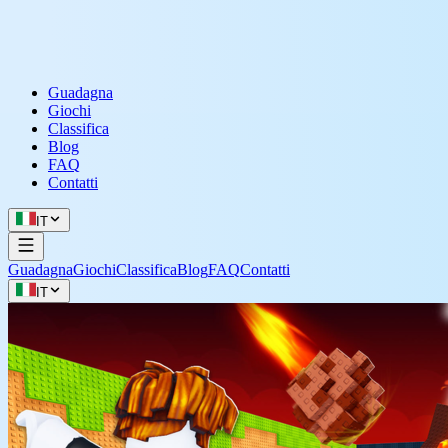
Guadagna
Giochi
Classifica
Blog
FAQ
Contatti
IT
Guadagna
Giochi
Classifica
Blog
FAQ
Contatti
IT