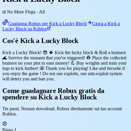
di No More Flops
· All
Guadagna Robux per Kick a Lucky Block
Gioca a Kick a
Lucky Block su Roblox
Cos'è Kick a Lucky Block
Kick a Lucky Block! 😎 🍀 Kick the lucky block & Roll a brainrot
🌊 Survive the tsunami that you've triggered! 👷 Place the collected
brainrot on your plot to earn money! 💪 Buy weights and train your
legs to kick further! 🤩 Thank you for playing! Like and favorite if
you enjoy the game ! Do not use exploits, our anti-exploit system
will detect you and ban you.
Come guadagnare Robux gratis da
spendere su Kick a Lucky Block
Tre passi. Nessun download. Robux direttamente sul tuo account
Roblox.
Passo 1