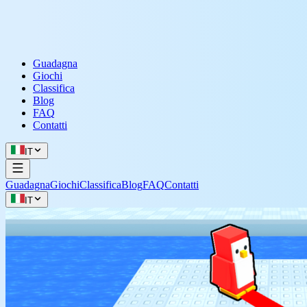
Guadagna
Giochi
Classifica
Blog
FAQ
Contatti
IT
Guadagna
Giochi
Classifica
Blog
FAQ
Contatti
IT