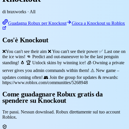
di braxworks
· All
Guadagna Robux per Knockout
Gioca a Knockout su Roblox
Cos'è Knockout
❌You can't see their aim ❌ You can't see their power ✅ Last one on
the ice wins! 👊 Predict and out-maneuver to be the last penguin
standing! 🐧 🏆 Unlock skins by winning ice! 🧊 Owning a private
server gives you admin commands within them! ⚠️ New game –
updates coming often! 👥 Join the group for updates & rewards:
https://www.roblox.com/communities/5268948
Come guadagnare Robux gratis da
spendere su Knockout
Tre passi. Nessun download. Robux direttamente sul tuo account
Roblox.