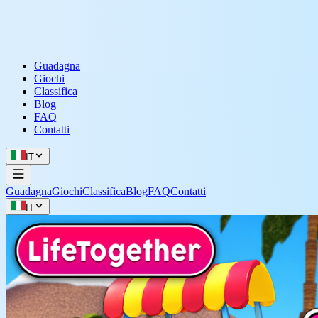
Guadagna
Giochi
Classifica
Blog
FAQ
Contatti
IT
Guadagna
Giochi
Classifica
Blog
FAQ
Contatti
IT