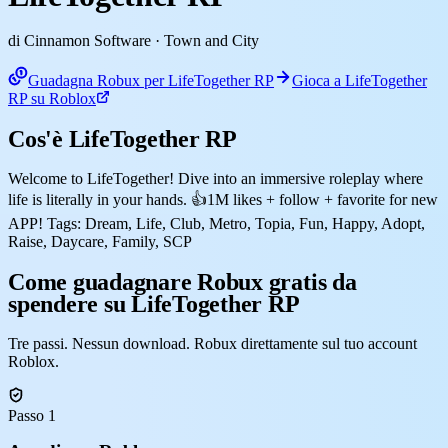
di Cinnamon Software
· Town and City
Guadagna Robux per LifeTogether RP
Gioca a LifeTogether
RP su Roblox
Cos'è LifeTogether RP
Welcome to LifeTogether! Dive into an immersive roleplay where
life is literally in your hands. 👍1M likes + follow + favorite for new
APP! Tags: Dream, Life, Club, Metro, Topia, Fun, Happy, Adopt,
Raise, Daycare, Family, SCP
Come guadagnare Robux gratis da
spendere su LifeTogether RP
Tre passi. Nessun download. Robux direttamente sul tuo account
Roblox.
Passo 1