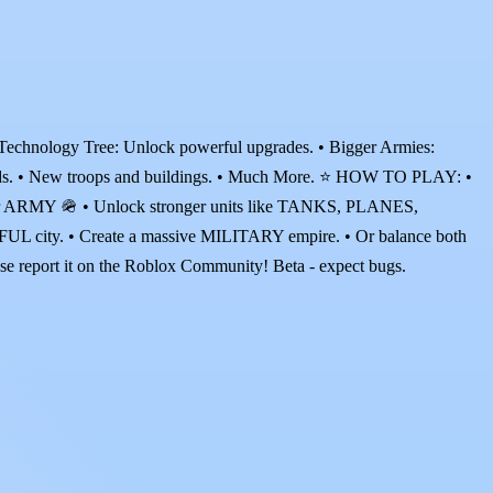
logy Tree: Unlock powerful upgrades. • Bigger Armies:
riends. • New troops and buildings. • Much More. ⭐ HOW TO PLAY: •
r ARMY 🪖 • Unlock stronger units like TANKS, PLANES,
ity. • Create a massive MILITARY empire. • Or balance both
se report it on the Roblox Community! Beta - expect bugs.