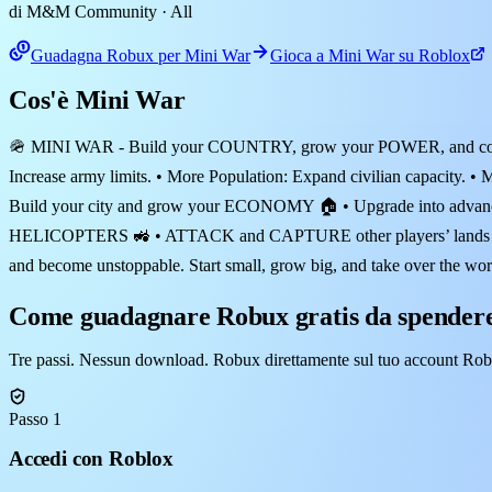
di M&M Community
· All
Guadagna Robux per Mini War
Gioca a Mini War su Roblox
Cos'è Mini War
🪖 MINI WAR - Build your COUNTRY, grow your POWER, and com
Increase army limits. • More Population: Expand civilian capacity.
Build your city and grow your ECONOMY 🏠 • Upgrade into adva
HELICOPTERS 🚜 • ATTACK and CAPTURE other players’ lands 🌍
and become unstoppable. Start small, grow big, and take over the wo
Come guadagnare Robux gratis da spender
Tre passi. Nessun download. Robux direttamente sul tuo account Rob
Passo 1
Accedi con Roblox