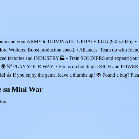
mand your ARMY to DOMINATE! UPDATE LOG (9.05.2026): • Techno
 • More Workers: Boost production speed. • Alliances: Team up with f
nced factories and INDUSTRY🏭 • Train SOLDIERS and expand you
 💡 PLAY YOUR WAY: • Focus on building a RICH and POWERFUL c
rld! 👍 If you enjoy the game, leave a thumbs up! 🐞 Found a bug? Plea
e su Mini War
lox.