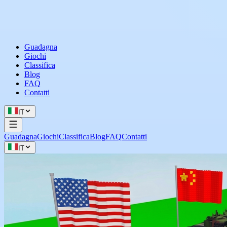
Guadagna
Giochi
Classifica
Blog
FAQ
Contatti
IT
Guadagna
Giochi
Classifica
Blog
FAQ
Contatti
IT