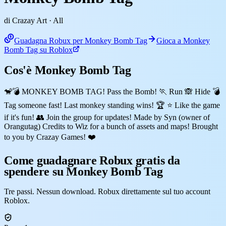
di Crazay Art
· All
Guadagna Robux per Monkey Bomb Tag
Gioca a Monkey
Bomb Tag su Roblox
Cos'è Monkey Bomb Tag
🐒💣 MONKEY BOMB TAG! Pass the Bomb! 🏃 Run 🙈 Hide 💣
Tag someone fast! Last monkey standing wins! 🏆 ⭐ Like the game
if it's fun! 👥 Join the group for updates! Made by Syn (owner of
Orangutag) Credits to Wiz for a bunch of assets and maps! Brought
to you by Crazay Games! ❤️
Come guadagnare Robux gratis da
spendere su Monkey Bomb Tag
Tre passi. Nessun download. Robux direttamente sul tuo account
Roblox.