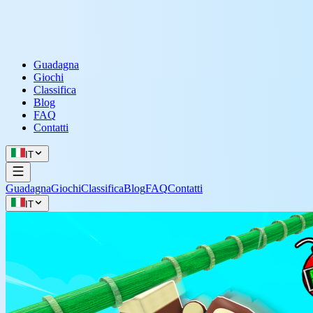
Guadagna
Giochi
Classifica
Blog
FAQ
Contatti
IT
Guadagna
Giochi
Classifica
Blog
FAQ
Contatti
IT