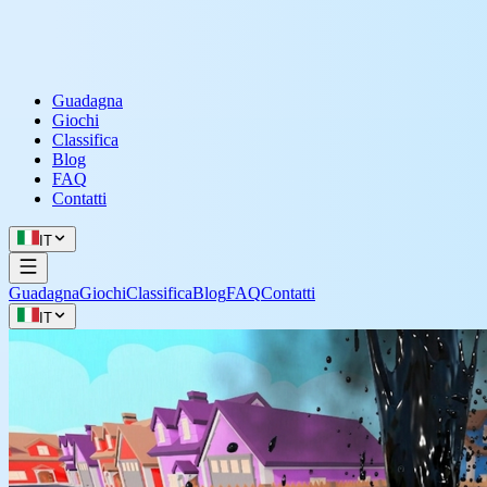
Guadagna
Giochi
Classifica
Blog
FAQ
Contatti
IT
Guadagna
Giochi
Classifica
Blog
FAQ
Contatti
IT