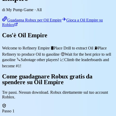
di My Pump Game
· All
Guadagna Robux per Oil Empire
Gioca a Oil Empire su
Roblox
Cos'è Oil Empire
Welcome to Refinery Empire 🛢️Place Drill to extract Oil ⛽Place
Refinery to produce Oil to gasoline 🤑Wait for the best price to sell
gasoline 🔪Sabotage other players! 📈Climb the leaderboards and
become #1!
Come guadagnare Robux gratis da
spendere su Oil Empire
Tre passi. Nessun download. Robux direttamente sul tuo account
Roblox.
Passo 1