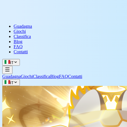
Guadagna
Giochi
Classifica
Blog
FAQ
Contatti
IT
Guadagna
Giochi
Classifica
Blog
FAQ
Contatti
IT